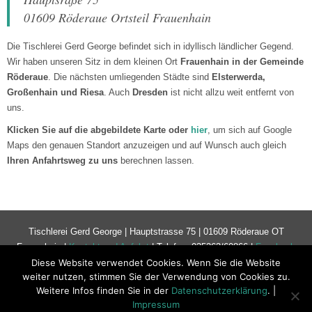
01609 Röderaue Ortsteil Frauenhain
Die Tischlerei Gerd George befindet sich in idyllisch ländlicher Gegend.
Wir haben unseren Sitz in dem kleinen Ort
Frauenhain in der Gemeinde
Röderaue
. Die nächsten umliegenden Städte sind
Elsterwerda,
Großenhain und Riesa
. Auch
Dresden
ist nicht allzu weit entfernt von
uns.
Klicken Sie auf die abgebildete Karte oder
hier
, um sich auf Google
Maps den genauen Standort anzuzeigen und auf Wunsch auch gleich
Ihren Anfahrtsweg zu uns
berechnen lassen.
Tischlerei Gerd George | Hauptstrasse 75 | 01609 Röderaue OT
Frauenhain |
Kontakt und Anfahrt
| Telefon: 035263/60866 |
Facebook
Diese Website verwendet Cookies. Wenn Sie die Website
weiter nutzen, stimmen Sie der Verwendung von Cookies zu.
Weitere Infos finden Sie in der
Datenschutzerklärung
. |
© Copyright 2019 Meisterbetrieb Tischlerei George |
Impressum