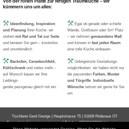
Von der rohen Platte zur fertigen Traumküche – wir
kümmern uns um alles:
Ideenfindung, Inspiration
Egal ob gerade oder schiefe
und Planung
Ihrer Küche: wir
Wände, Großraum oder 5m² Platz
stehen
mit Rat und Tat zur Seite
– wir nehmen
genauestens Maß
und beraten Sie gern – kostenlos
und können in
fast jeden Raum
und unverbindlich.
eine tolle Küche einbauen.
Backofen, Cerankochfeld,
Unbegrenzte Gestaltungs-
Kühlschrank
und vieles mehr –
möglichkeiten: wir haben nicht nur
auf Wunsch bauen wir Ihre
die passenden
Farben, Muster
Lieblings-
und Türgriffe
.
I
ndividuelle
geräte passgenau gleich mit ein.
Wünsche
setzen wir gerne für Sie
um.
Tischlerei Gerd George | Hauptstrasse 75 | 01609 Röderaue OT
Frauenhain |
Kontakt und Anfahrt
| Telefon: 035263/60866 |
Facebook