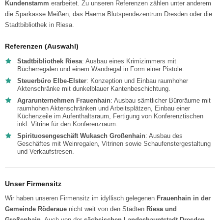
Kundenstamm
erarbeitet. Zu unseren Referenzen zählen unter anderem
die Sparkasse Meißen, das Haema Blutspendezentrum Dresden oder die
Stadtbibliothek in Riesa.
Referenzen (Auswahl)
Stadtbibliothek Riesa
: Ausbau eines Krimizimmers mit
Bücherregalen und einem Wandregal in Form einer Pistole.
Steuerbüro Elbe-Elster
: Konzeption und Einbau raumhoher
Aktenschränke mit dunkelblauer Kantenbeschichtung.
Agrarunternehmen Frauenhain
: Ausbau sämtlicher Büroräume mit
raumhohen Aktenschränken und Arbeitsplätzen, Einbau einer
Küchenzeile im Aufenthaltsraum, Fertigung von Konferenztischen
inkl. Vitrine für den Konferenzraum.
Spirituosengeschäft Wukasch Großenhain
: Ausbau des
Geschäftes mit Weinregalen, Vitrinen sowie Schaufenstergestaltung
und Verkaufstresen.
Unser Firmensitz
Wir haben unseren Firmensitz im idyllisch gelegenen
Frauenhain in der
Gemeinde Röderaue
nicht weit von den Städten
Riesa und
Großenhain
. Auch von der
sächsischen Landeshauptstadt Dresden