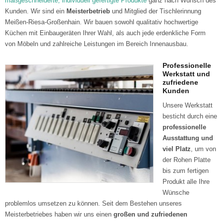
maßgeschneiderte, individuell gefertigte Produkte
ganz nach Wunsch des
Kunden. Wir sind ein
Meisterbetrieb
und Mitglied der Tischlerinnung
Meißen-Riesa-Großenhain. Wir bauen sowohl qualitativ hochwertige
Küchen mit Einbaugeräten Ihrer Wahl, als auch jede erdenkliche Form
von Möbeln und zahlreiche Leistungen im Bereich Innenausbau.
Professionelle
Werkstatt und
zufriedene
Kunden
Unsere Werkstatt
besticht durch eine
professionelle
Ausstattung und
viel Platz
, um von
der Rohen Platte
bis zum fertigen
Produkt alle Ihre
Wünsche
problemlos umsetzen zu können. Seit dem Bestehen unseres
Meisterbetriebes haben wir uns einen
großen und zufriedenen