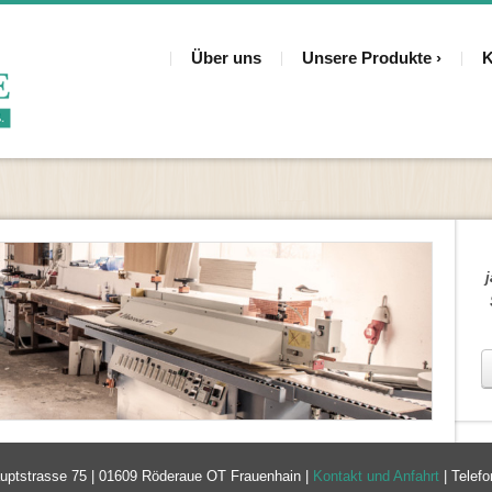
Über uns
Unsere Produkte
K
auptstrasse 75 | 01609 Röderaue OT Frauenhain |
Kontakt und Anfahrt
| Telef