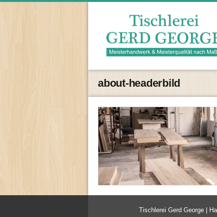
about-headerbild
Tischlerei Gerd George | H